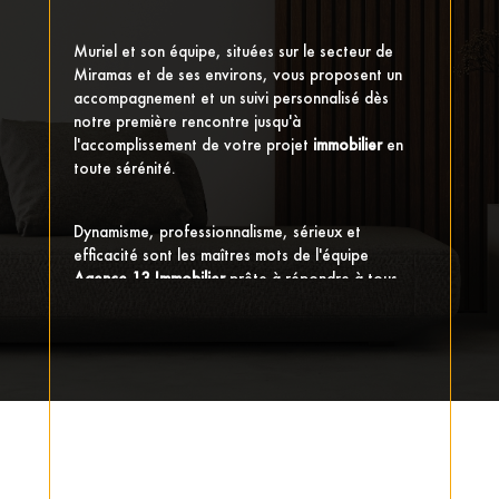
Muriel et son équipe, situées sur le secteur de
Miramas et de ses environs, vous proposent un
accompagnement et un suivi personnalisé dès
notre première rencontre jusqu'à
l'accomplissement de votre projet
immobilier
en
toute sérénité.
Dynamisme, professionnalisme, sérieux et
efficacité sont les maîtres mots de l'équipe
Agence 13 Immobilier
prête à répondre à tous
vos besoins, vos questions et vos attentes.
Ainsi, l'expérience et le savoir faire de
Agence 13
Immobilier
permet d'assurer essentiellement 3
principales activités :
LA TRANSACTION