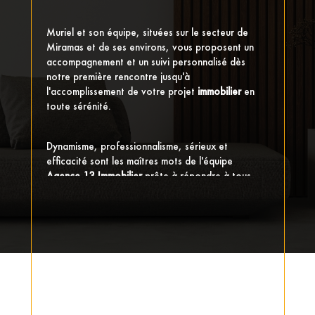
Muriel et son équipe, situées sur le secteur de
Miramas et de ses environs, vous proposent un
accompagnement et un suivi personnalisé dès
notre première rencontre jusqu'à
l'accomplissement de votre projet
immobilier
en
toute sérénité.
Dynamisme, professionnalisme, sérieux et
efficacité sont les maîtres mots de l'équipe
Agence 13 Immobilier
prête à répondre à tous
vos besoins, vos questions et vos attentes.
Ainsi, l'expérience et le savoir faire de
Agence 13
Immobilier
permet d'assurer essentiellement 3
principales activités :
LA TRANSACTION