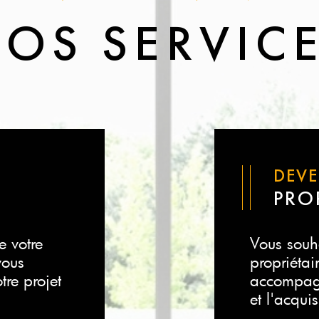
OS SERVIC
DEV
N
PRO
e votre
Vous souh
vous
propriétai
re projet
accompagn
et l'acqui