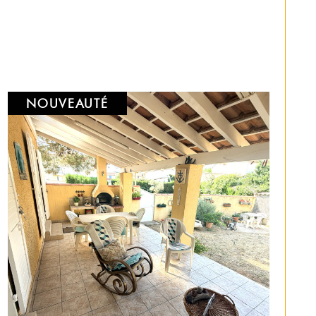
s sont uniques, c'est pourquoi nous y
e vos remarques et utiliserons notre
re réaliser votre projet et pour vous
 des formalités.
3 IMMOBILIER à Miramas
.
TION
ein de l’agence depuis 2019 et
essions Immobilières gère
le service