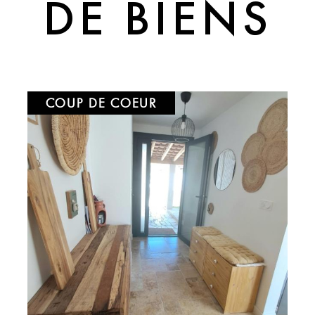
DE BIENS
Votre
bien
et vos besoin
serons attentifs.
Nous tiendrons compte d
expérience pour vous fai
NOUVEAUTÉ
décharger de l'ensemble
Contactez
l'AGENCE 1
LA LOCA
Charlène FERRARIS
au s
diplômée d’un BTS Prof
Location
.