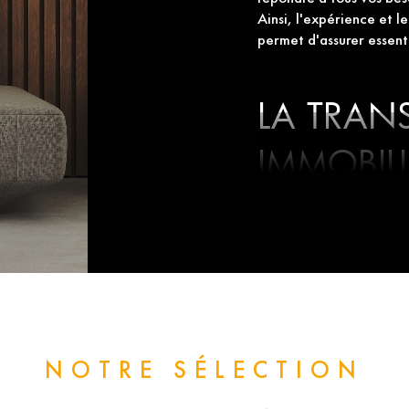
Ainsi, l'expérience et l
permet d'assurer essenti
LA TRAN
IMMOBILI
Forte de ses 30 ans d’e
présente depuis plus d
ENTRESSEN et ses envi
écoute en tant que Dir
service Transaction
.
Que vous soyez acquére
NOTRE SÉLECTION
nous sera la clé d'une tr