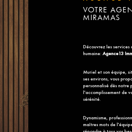
VOTRE AGEN
MIRAMAS
Découvrez les services 
humaine:
Agence13 Imm
Muriel et son équipe, s
ses environs, vous pro
personnalisé dès notre 
l'accomplissement de v
sérénité.
Dynamisme, professionna
maîtres mots de l'équi
répondre à tous vos beso