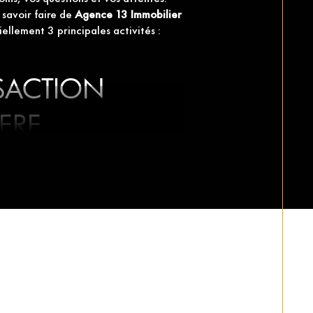
e savoir faire de
Agence 13 Immobilier
ellement 3 principales activités :
SACTION
ERE
xpérience dans l’immobilier et
e 10 ans sur le secteur de MIRAMAS,
rons,
Muriel GUILLAUME
est à votre
ectrice de l'Agence et Responsable
du
ur ou vendeur, la collaboration entre
ansaction réussie et fluide.