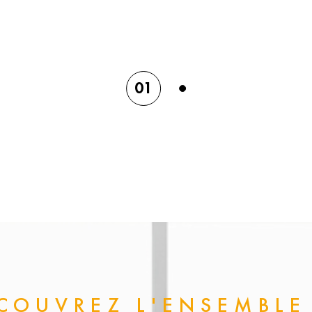
Elle vous apportera des 
son professionnalisme.
Votre patrimoine sera v
02
marché local, un suivi 
d'entreprises sérieuses e
rigoureux et beaucoup d
proposer.
Pour toutes vos interrog
immobiliers,
contactez
Miramas
.
ÉCOUVREZ L'ENSEMBLE