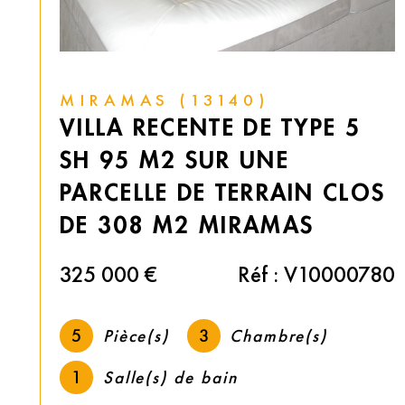
13140)
ISTRES (1380
NTE DE TYPE 5
MAISON T5 PL
SUR UNE
103 M2/350 
E TERRAIN CLOS
GARAGE ISTR
 MIRAMAS
366 000 €
Réf : V10000780
Pièce(s)
5
3
Chambre(s)
3
 bain