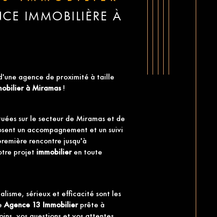
CE IMMOBILIÈRE À
d'une agence de proximité à taille
obilier à Miramas
!
ituées sur le secteur de Miramas et de
posent un accompagnement et un suivi
première rencontre jusqu'à
otre projet
immobilier
en toute
lisme, sérieux et efficacité sont les
pe
Agence 13 Immobilier
prête à
ins, vos questions et vos attentes.