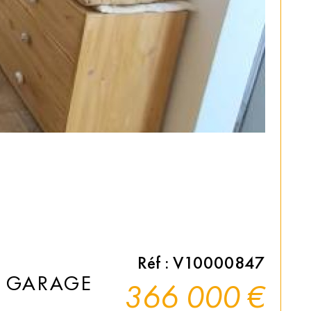
Réf : V10000847
N GARAGE
366 000 €