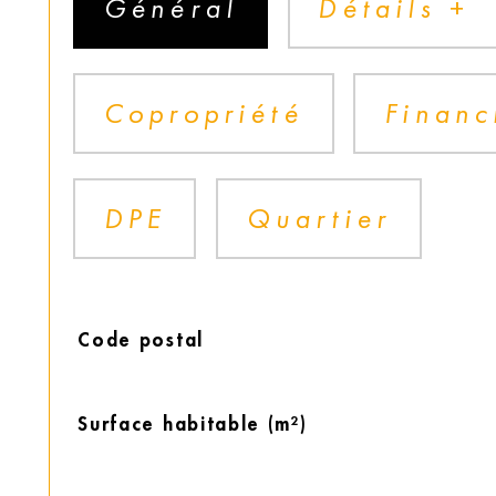
Général
Détails +
Copropriété
Financ
DPE
Quartier
TRAD_SIROCCO_Caracteristique
Valeurs
Code postal
Surface habitable (m²)