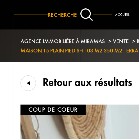
RECHERCHE
ACCUEIL
LOCATION IMMOBILIER PROFESSIONNEL
ALERTE EMAIL
AGENCE IMMOBILIÈRE À MIRAMAS
VENTE
MAISON T5 PLAIN PIED SH 103 M2 350 M2 TERRA
Retour aux résultats
COUP DE COEUR