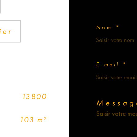
Nom *
ier
E-mail *
13800
Messag
103 m²